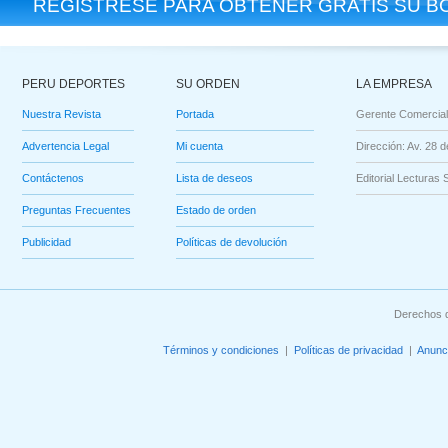
REGÍSTRESE PARA OBTENER GRATIS SU BO
PERU DEPORTES
SU ORDEN
LA EMPRESA
Nuestra Revista
Portada
Gerente Comercial
Advertencia Legal
Mi cuenta
Dirección: Av. 28 d
Contáctenos
Lista de deseos
Editorial Lecturas 
Preguntas Frecuentes
Estado de orden
Publicidad
Políticas de devolución
Derechos d
Términos y condiciones
|
Políticas de privacidad
|
Anunc