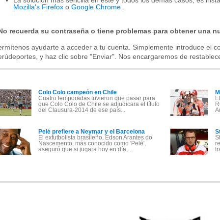
La solución más sencilla en este y todos los demás casos, es inst
Mozilla's Firefox
o
Google Chrome
.
No recuerda su contraseña o tiene problemas para obtener una n
ermítenos ayudarte a acceder a tu cuenta. Simplemente introduce el co
rúdeportes, y haz clic sobre "Enviar". Nos encargaremos de restablec
Colo Colo campeón en Chile
M
Cuatro temporadas tuvieron que pasar para
E
que Colo Colo de Chile se adjudicara el título
R
del Clausura-2014 de ese país...
A
Pelé prefiere a Neymar y el Barcelona
S
El exfutbolista brasileño, Edson Arantes do
S
Nascemento, más conocido como 'Pelé',
r
aseguró que si jugara hoy en día,...
t