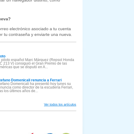
alar un navegador distinto, como
ueva?
rreo electrónico asociado a tu cuenta
er tu contraseña y enviarte una nueva.
oto
l piloto español Marc Márquez (Repsol Honda
C 213 V) consiguió el Gran Premio de las
méricas que se disputó en A...
tefano Domenicali renuncia a Ferrari
tefano Domenicali ha presentó hoy lunes su
enuncia como director de la escudería Ferrari,
ras los últimos años de...
Ver todos los artículos