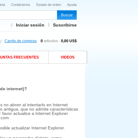
ista
Contáctenos
Estado de orden
Ayuda
Iniciar sesión
Suscribirse
Carrito de compras
0
articulos -
0,00 US$
UNTAS FRECUENTES
VIDEOS
de internet)?
s no abren al intentarlo en Internet
 antigua, que no admite características
favor actualice a Internet Explorer
s.com
ble actualizar Internet Explorer.