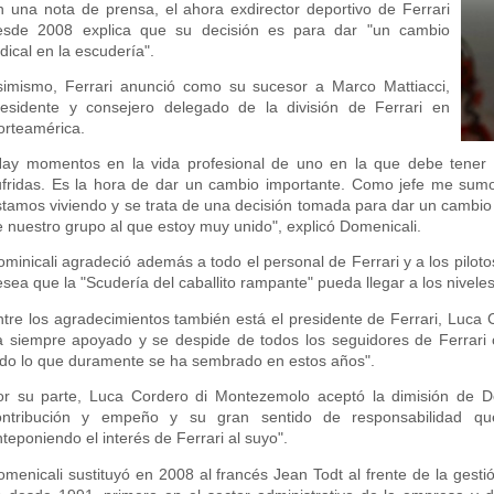
n una nota de prensa, el ahora exdirector deportivo de Ferrari
esde 2008 explica que su decisión es para dar "un cambio
dical en la escudería".
simismo, Ferrari anunció como su sucesor a Marco Mattiacci,
residente y consejero delegado de la división de Ferrari en
orteamérica.
Hay momentos en la vida profesional de uno en la que debe tener el
ufridas. Es la hora de dar un cambio importante. Como jefe me sumo 
stamos viviendo y se trata de una decisión tomada para dar un cambio 
 nuestro grupo al que estoy muy unido", explicó Domenicali.
minicali agradeció además a todo el personal de Ferrari y a los piloto
sea que la "Scudería del caballito rampante" pueda llegar a los niveles
ntre los agradecimientos también está el presidente de Ferrari, Luca 
a siempre apoyado y se despide de todos los seguidores de Ferrari 
odo lo que duramente se ha sembrado en estos años".
or su parte, Luca Cordero di Montezemolo aceptó la dimisión de Do
ontribución y empeño y su gran sentido de responsabilidad q
teponiendo el interés de Ferrari al suyo".
menicali sustituyó en 2008 al francés Jean Todt al frente de la gesti