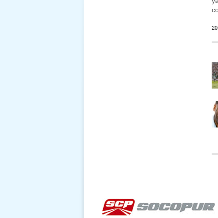
y
co
20