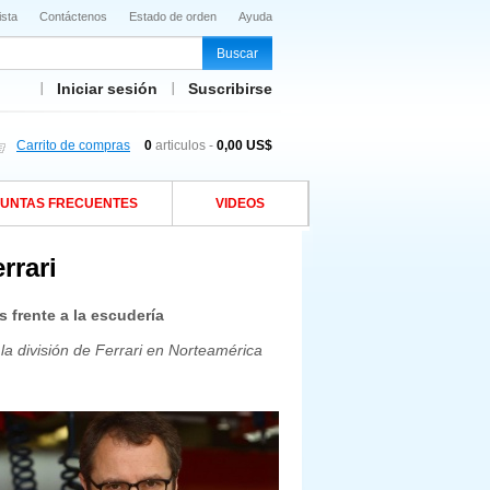
ista
Contáctenos
Estado de orden
Ayuda
Iniciar sesión
Suscribirse
Carrito de compras
0
articulos -
0,00 US$
UNTAS FRECUENTES
VIDEOS
rrari
 frente a la escudería
la división de Ferrari en Norteamérica