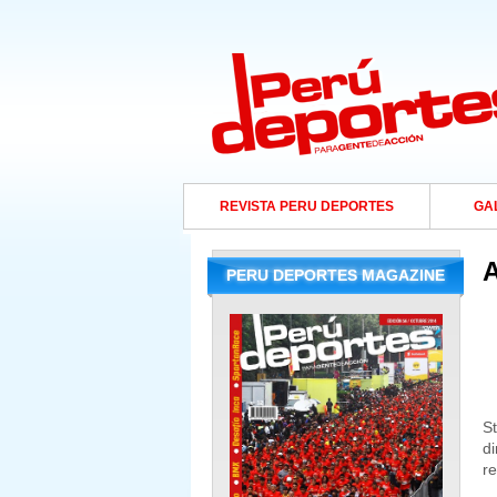
REVISTA PERU DEPORTES
GA
A
PERU DEPORTES MAGAZINE
S
d
re