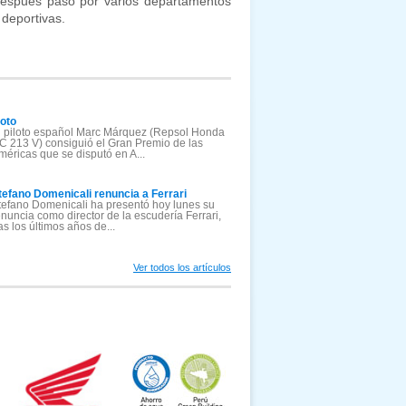
 después pasó por varios departamentos
 deportivas.
oto
l piloto español Marc Márquez (Repsol Honda
C 213 V) consiguió el Gran Premio de las
méricas que se disputó en A...
tefano Domenicali renuncia a Ferrari
tefano Domenicali ha presentó hoy lunes su
enuncia como director de la escudería Ferrari,
ras los últimos años de...
Ver todos los artículos