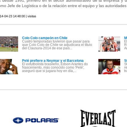
a desde 1991, primero en el sector administrativo de la empresa y
mo Jefe de Logística o de la relación entre el equipo y las autoridades
14-04-23 14:48:00 | visitas
Colo Colo campeón en Chile
M
Cuatro temporadas tuvieron que pasar para
E
que Colo Colo de Chile se adjudicara el título
R
del Clausura-2014 de ese país...
A
Pelé prefiere a Neymar y el Barcelona
S
El exfutbolista brasileño, Edson Arantes do
S
Nascemento, más conocido como 'Pelé',
r
aseguró que si jugara hoy en día,...
t