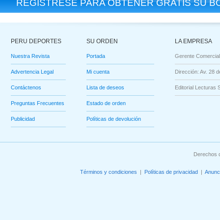
REGÍSTRESE PARA OBTENER GRATIS SU BO
PERU DEPORTES
SU ORDEN
LA EMPRESA
Nuestra Revista
Portada
Gerente Comercial
Advertencia Legal
Mi cuenta
Dirección: Av. 28 d
Contáctenos
Lista de deseos
Editorial Lecturas 
Preguntas Frecuentes
Estado de orden
Publicidad
Políticas de devolución
Derechos d
Términos y condiciones
|
Políticas de privacidad
|
Anunc