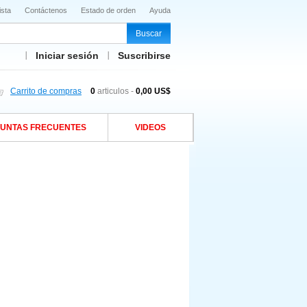
ista
Contáctenos
Estado de orden
Ayuda
Iniciar sesión
Suscribirse
Carrito de compras
0
articulos -
0,00 US$
UNTAS FRECUENTES
VIDEOS